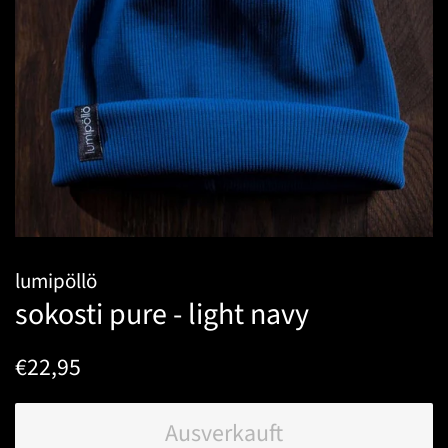
lumipöllö
sokosti pure - light navy
Normaler
Sonderpreis
€22,95
Preis
Ausverkauft