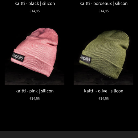
kaltti - black | silicon
kaltti - bordeaux | silicon
Normaler
€14,95
Normaler
€14,95
Preis
Preis
kaltti - pink | silicon
kaltti - olive | silicon
Normaler
€14,95
Normaler
€14,95
Preis
Preis