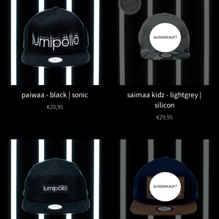
AUSVERKAUFT
paiwaa - black | sonic
saimaa kidz - lightgrey |
silicon
Normaler
€29,95
Preis
Normaler
€29,95
Preis
AUSVERKAUFT