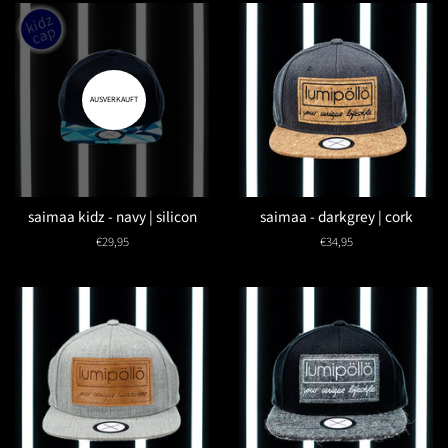
AUSVERKAUFT
saimaa kidz - navy | silicon
saimaa - darkgrey | cork
Normaler
€29,95
Normaler
€34,95
Preis
Preis