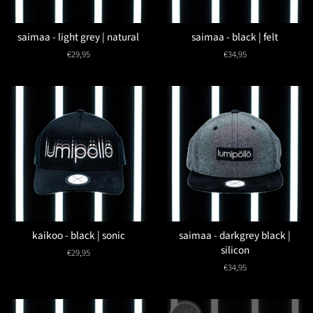
saimaa - light grey | natural
saimaa - black | felt
Normaler
€29,95
Normaler
€34,95
Preis
Preis
kaikoo - black | sonic
saimaa - darkgrey black |
silicon
Normaler
€29,95
Preis
Normaler
€34,95
Preis