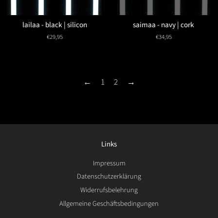
lailaa - black | silicon
saimaa - navy | cork
Normaler
€29,95
Normaler
€34,95
Preis
Preis
←
1
2
→
Links
Impressum
Datenschutzerklärung
Widerrufsbelehrung
Allgemeine Geschäftsbedingungen