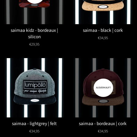
saimaa kidz - bordeaux |
saimaa - black | cork
silicon
Normaler
€34,95
Preis
Normaler
€29,95
Preis
AUSVERKAUFT
saimaa - lightgrey | felt
saimaa - bordeaux | cork
Normaler
€34,95
Normaler
€34,95
Preis
Preis