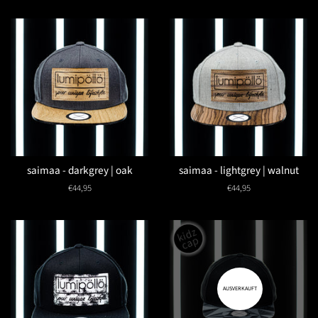
saimaa - darkgrey | oak
saimaa - lightgrey | walnut
Normaler
€44,95
Normaler
€44,95
Preis
Preis
AUSVERKAUFT