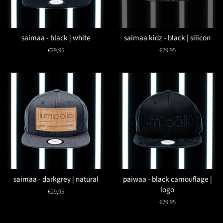
saimaa - black | white
saimaa kidz - black | silicon
Normaler
€29,95
Normaler
€29,95
Preis
Preis
saimaa - darkgrey | natural
paiwaa - black camouflage |
logo
Normaler
€29,95
Preis
Normaler
€29,95
Preis