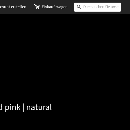
count erstellen
Einkaufswagen
Suchen
d pink | natural