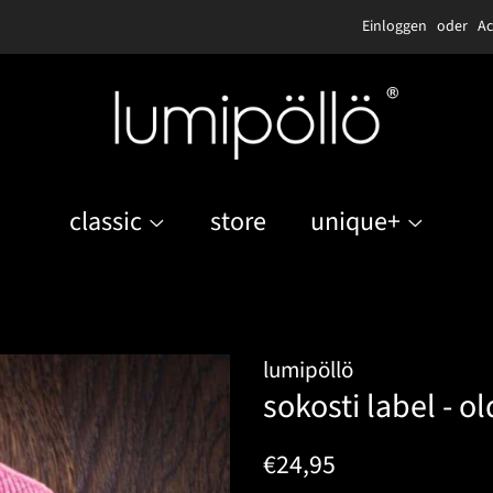
Einloggen
oder
Ac
classic
store
unique+
lumipöllö
sokosti label - ol
Normaler
Sonderpreis
€24,95
Preis