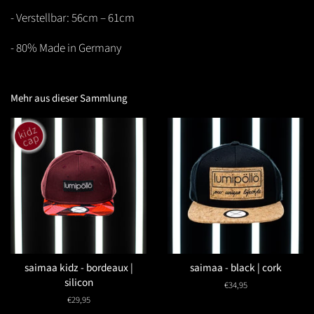
- Verstellbar: 56cm – 61cm
- 80% Made in Germany
Mehr aus dieser Sammlung
saimaa kidz - bordeaux |
saimaa - black | cork
silicon
Normaler
€34,95
Preis
Normaler
€29,95
Preis