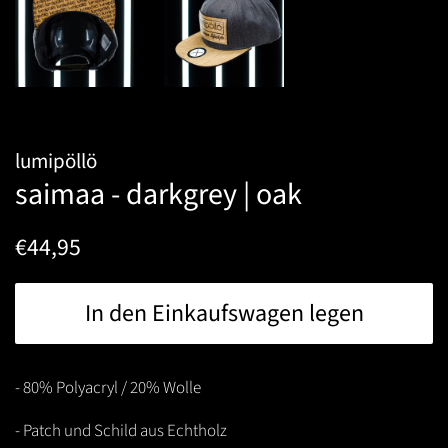
lumipöllö
saimaa - darkgrey | oak
Normaler
Sonderpreis
€44,95
Preis
In den Einkaufswagen legen
- 80% Polyacryl / 20% Wolle
- Patch und Schild aus Echtholz