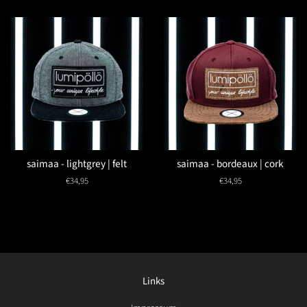
saimaa - lightgrey | felt
saimaa - bordeaux | cork
Normaler
€34,95
Normaler
€34,95
Preis
Preis
Links