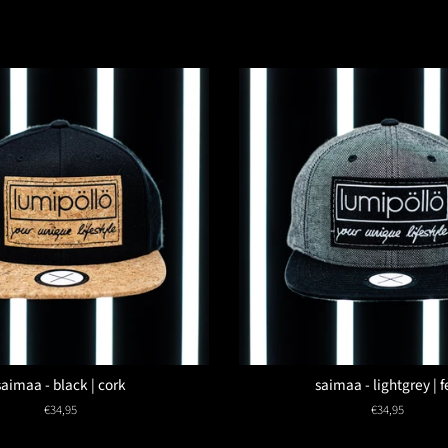
saimaa - black | cork
saimaa - lightgrey | f
Normaler
€34,95
Normaler
€34,95
Preis
Preis