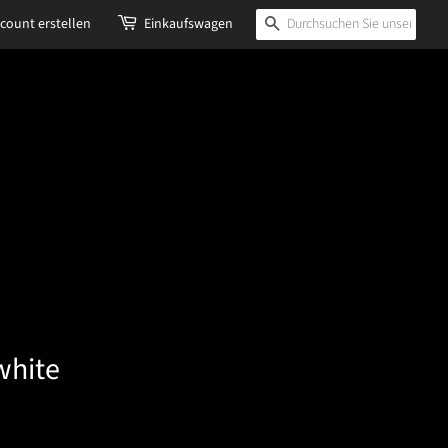
count erstellen
Einkaufswagen
Suchen
white