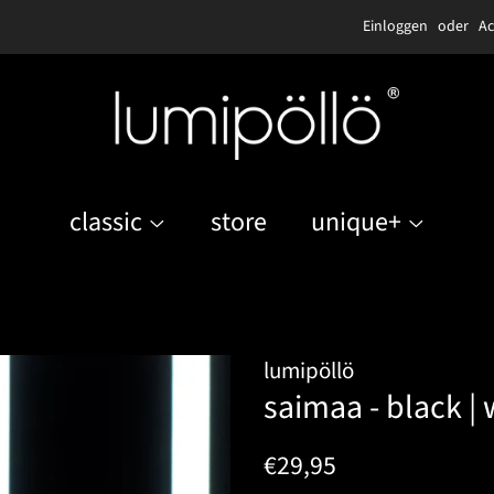
Einloggen
oder
Ac
classic
store
unique+
lumipöllö
saimaa - black | 
Normaler
Sonderpreis
€29,95
Preis