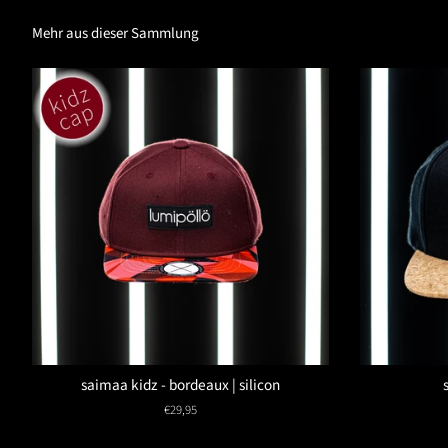
Mehr aus dieser Sammlung
saimaa kidz - bordeaux | silicon
Normaler
€29,95
Preis