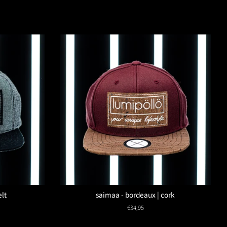
elt
saimaa - bordeaux | cork
Normaler
€34,95
Preis