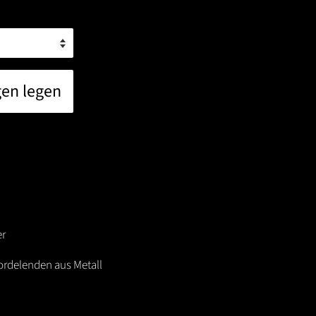
gen legen
er
Kordelenden aus Metall