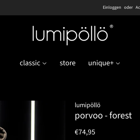
Einloggen
oder
Ac
classic
store
unique+
lumipöllö
porvoo - forest
Normaler
Sonderpreis
€74,95
Preis