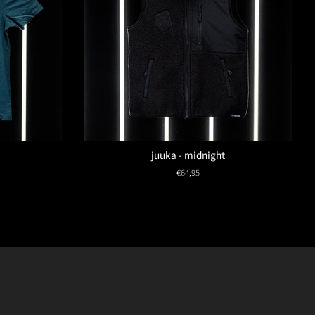
juuka - midnight
Normaler
€64,95
Preis