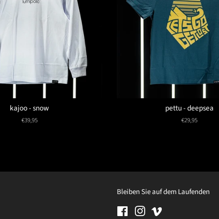
kajoo - snow
pettu - deepsea
Normaler
€39,95
Normaler
€29,95
Preis
Preis
Bleiben Sie auf dem Laufenden
Facebook
Instagram
Vimeo