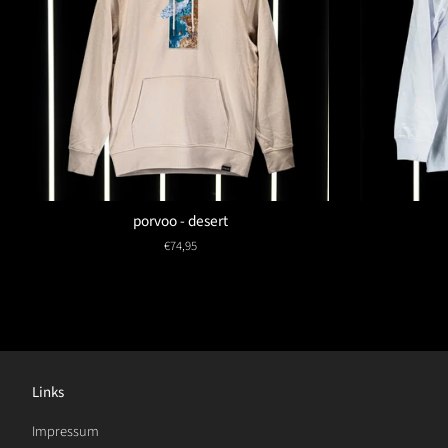
porvoo - desert
Normaler
€74,95
Preis
Links
Impressum