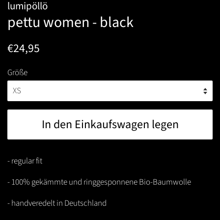
lumipöllö
pettu women - black
Normaler
Sonderpreis
€24,95
Preis
Größe
In den Einkaufswagen legen
- regular fit
- 100
% gekämmte und ringgesponnene Bio-Baumwolle
- handveredelt in Deutschland