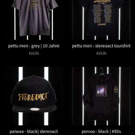
pettu men - grey | 10 Jahre
pettu men - stereoact tourshirt
Normaler
€24,95
Normaler
€19,95
Preis
Preis
paiwaa - black| stereoact
porvoo - black | #80s