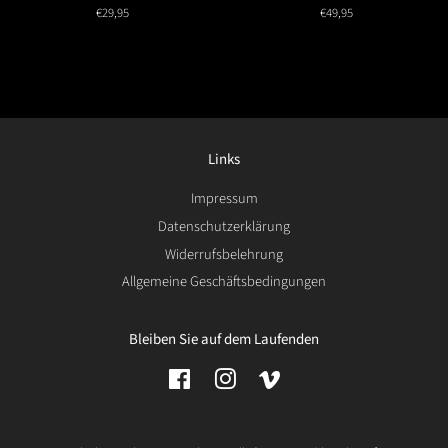
Normaler
€29,95
Normaler
€49,95
Preis
Preis
Links
Impressum
Datenschutzerklärung
Widerrufsbelehrung
Allgemeine Geschäftsbedingungen
Bleiben Sie auf dem Laufenden
Facebook
Instagram
Vimeo