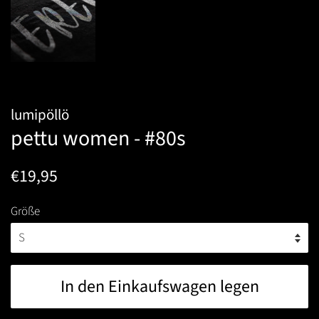
lumipöllö
pettu women - #80s
Normaler
Sonderpreis
€19,95
Preis
Größe
In den Einkaufswagen legen