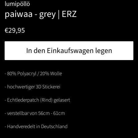
lumipöllö
paiwaa - grey | ERZ
Normaler
Sonderpreis
€29,95
Preis
In den Einkaufswagen legen
- 80% Polyacryl / 20% Wolle
- hochwertiger 3D Stickerei
- Echtlederpatch (Rind) gelasert
- verstellbar von 56cm - 61cm
- Handveredelt in Deutschland