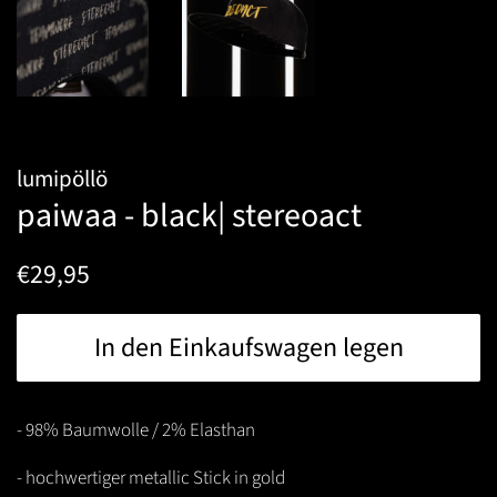
lumipöllö
paiwaa - black| stereoact
Normaler
Sonderpreis
€29,95
Preis
In den Einkaufswagen legen
- 98% Baumwolle / 2% Elasthan
- hochwertiger metallic Stick in gold