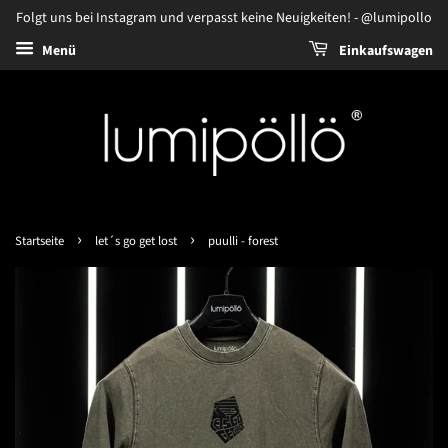
Folgt uns bei Instagram und verpasst keine Neuigkeiten! - @lumipollo
Menü
Einkaufswagen
›
›
Startseite
let´s go get lost
puulli - forest