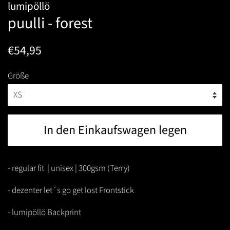
lumipöllö
puulli - forest
Normaler
Sonderpreis
€54,95
Preis
Größe
In den Einkaufswagen legen
- regular fit | unisex | 300gsm (Terry)
- dezenter let´s go get lost Frontstick
- lumipöllö Backprint