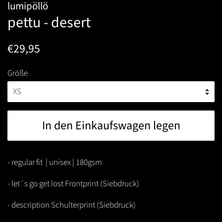
lumipöllö
pettu - desert
Normaler
Sonderpreis
€29,95
Preis
Größe
In den Einkaufswagen legen
- regular fit | unisex | 180gsm
- let´s go get lost Frontprint (Siebdruck)
- description Schulterprint (Siebdruck)